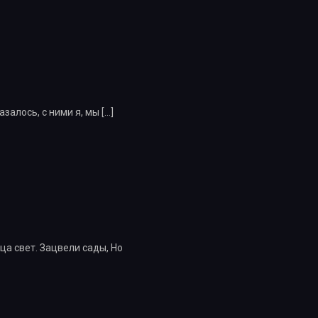
азалось, с ними я, мы
[…]
ца свет. Зацвели сады, Но