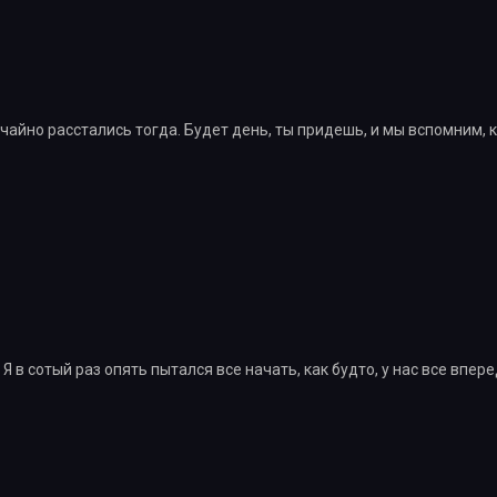
учайно расстались тогда. Будет день, ты придешь, и мы вспомним,
Я в сотый раз опять пытался все начать, как будто, у нас все впере