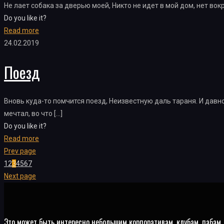
Не лает собака за дверью моей, Никто не идет в мой дом, нет вокр
Do you like it?
Read more
24.02.2019
Поезд
Вновь куда-то помчится поезд, Неизвестную даль тараня. И давн
мечтал, во что
[…]
Do you like it?
Read more
Prev page
1
2
3
4
5
6
7
Next page
Это может быть интересно небольшим корпоративам, клубам, пабам,