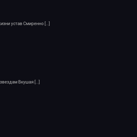
 жизни устав Смиренно
[…]
к звездам Вкушая
[…]