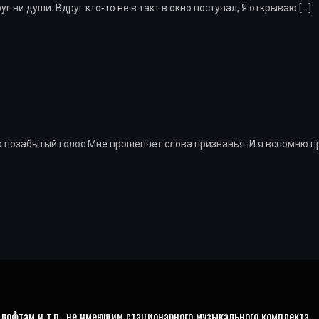
уг ни души. Вдруг кто-то не в такт в окно постучал, Я открываю
[…]
о позабытый голос Мне прошепчет слова признанья. И я вспомню п
 лофтам и т.п., не имеющим стационарного музыкального комплекта.